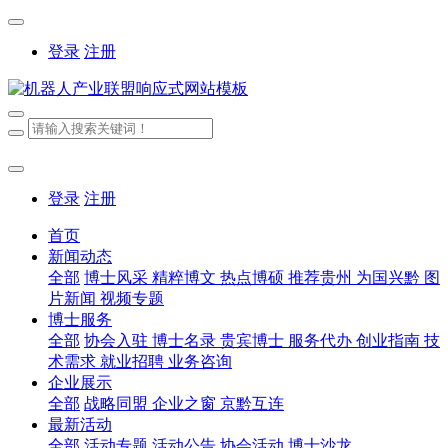
登录
注册
登录
注册
首页
新闻动态
全部
博士风采
精粹博文
热点博硕
推荐贵州
为国兴黔
图
片新闻
视频专题
博士服务
全部
协会入驻
博士名录
贵宾博士
服务代办
创业指南
技
术需求
就业招聘
业务咨询
企业展示
全部
战略同盟
企业之窗
京黔互连
最新活动
全部
活动专题
活动公告
协会活动
博士沙龙