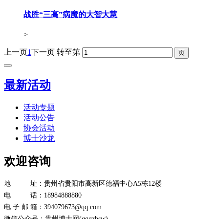
战胜“三高”病魔的大智大慧
>
上一页
1
下一页
转至第
最新活动
活动专题
活动公告
协会活动
博士沙龙
欢迎咨询
地 址：贵州省贵阳市高新区德福中心A5栋12楼
电 话：
18984888880
电 子 邮 箱：394079673@qq.com
微信公众号：贵州博士网(qqgzbsw)