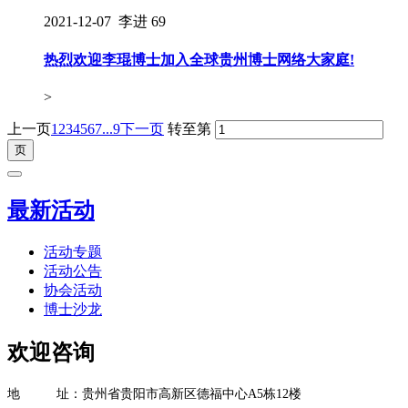
2021-12-07
李进
69
热烈欢迎李琨博士加入全球贵州博士网络大家庭!
>
上一页
1
2
3
4
5
6
7
...9
下一页
转至第
最新活动
活动专题
活动公告
协会活动
博士沙龙
欢迎咨询
地 址：贵州省贵阳市高新区德福中心A5栋12楼