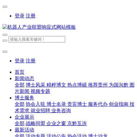
登录
注册
登录
注册
首页
新闻动态
全部
博士风采
精粹博文
热点博硕
推荐贵州
为国兴黔
图
片新闻
视频专题
博士服务
全部
协会入驻
博士名录
贵宾博士
服务代办
创业指南
技
术需求
就业招聘
业务咨询
企业展示
全部
战略同盟
企业之窗
京黔互连
最新活动
全部
活动专题
活动公告
协会活动
博士沙龙