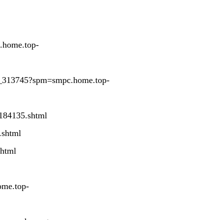
.home.top-
7_313745?spm=smpc.home.top-
8184135.shtml
.shtml
shtml
me.top-