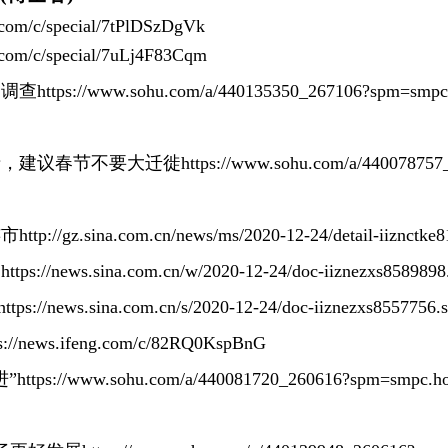
g.com/c/special/7tPlDSzDgVk
g.com/c/special/7uLj4F83Cqm
案调查
https://www.sohu.com/a/440135350_267106?spm=smpc
情，建议春节不要大迁徙
https://www.sohu.com/a/44007875
连市
http://gz.sina.com.cn/news/ms/2020-12-24/detail-iiznctke
？
https://news.sina.com.cn/w/2020-12-24/doc-iiznezxs8589898
https://news.sina.com.cn/s/2020-12-24/doc-iiznezxs8557756.
ps://news.ifeng.com/c/82RQ0KspBnG
进”
https://www.sohu.com/a/440081720_260616?spm=smpc.ho