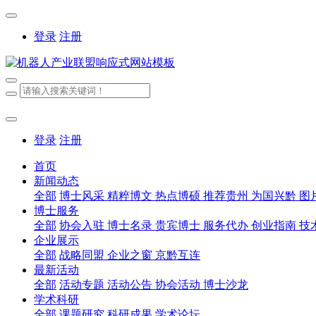
登录
注册
登录
注册
首页
新闻动态
全部
博士风采
精粹博文
热点博硕
推荐贵州
为国兴黔
图
博士服务
全部
协会入驻
博士名录
贵宾博士
服务代办
创业指南
技
企业展示
全部
战略同盟
企业之窗
京黔互连
最新活动
全部
活动专题
活动公告
协会活动
博士沙龙
学术科研
全部
课题研究
科研成果
学术论坛