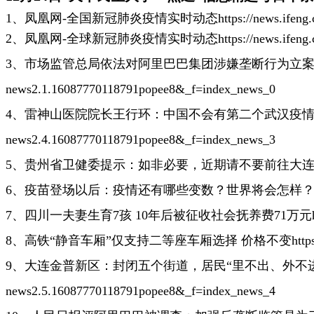
1、凤凰网-全国新冠肺炎疫情实时动态
https://news.ifen
2、凤凰网-全球新冠肺炎疫情实时动态
https://news.ifen
3、市场监管总局依法对阿里巴巴集团涉嫌垄断行为立
news2.1.16087770118791popee8&_f=index_news_0
4、雷神山医院院长王行环：中国不会有第二个武汉疫
news2.4.16087770118791popee8&_f=index_news_3
5、贵州省卫健委提示：如非必要，近期请不要前往大
6、疫苗登场以后：疫情还有哪些变数？世界将会怎样
7、四川一夫妻生育7孩 10年后被征收社会抚养费71万元
8、高铁“静音车厢”仅支持二等座车厢选择 价格不变
htt
9、大连金普新区：封闭五个街道，居民“里不出、外不
news2.5.16087770118791popee8&_f=index_news_4