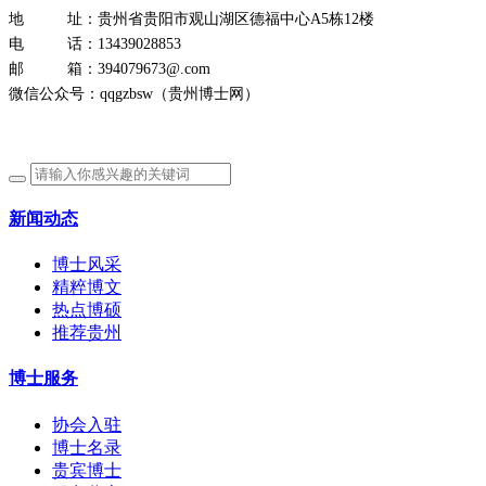
地 址：贵州省贵阳市观山湖区德福中心A5栋12楼
电 话：13439028853
邮 箱：394079673@.com
微信公众号：qqgzbsw（贵州博士网）
新闻动态
博士风采
精粹博文
热点博硕
推荐贵州
博士服务
协会入驻
博士名录
贵宾博士