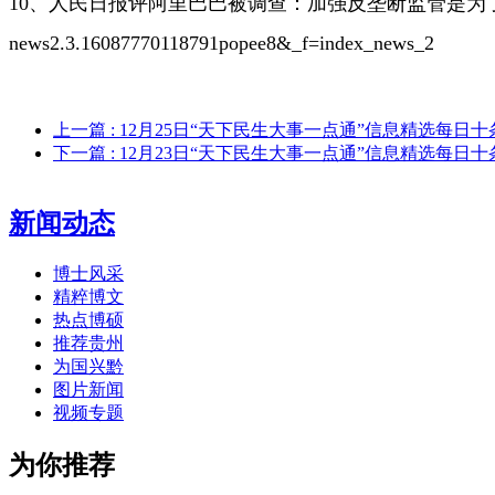
10、人民日报评阿里巴巴被调查：加强反垄断监管是为
news2.3.16087770118791popee8&_f=index_news_2
上一篇
: 12月25日“天下民生大事一点通”信息精选每日十
下一篇
: 12月23日“天下民生大事一点通”信息精选每日十
新闻动态
博士风采
精粹博文
热点博硕
推荐贵州
为国兴黔
图片新闻
视频专题
为你推荐