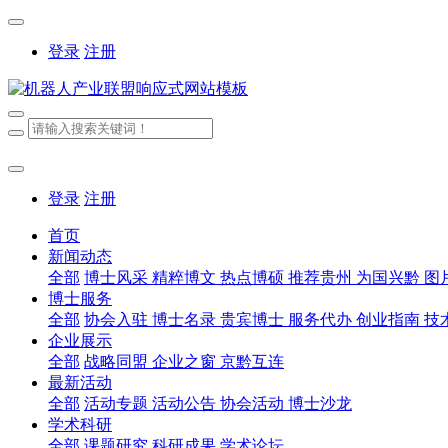
登录
注册
登录
注册
首页
新闻动态
全部
博士风采
精粹博文
热点博硕
推荐贵州
为国兴黔
图
博士服务
全部
协会入驻
博士名录
贵宾博士
服务代办
创业指南
技
企业展示
全部
战略同盟
企业之窗
京黔互连
最新活动
全部
活动专题
活动公告
协会活动
博士沙龙
学术科研
全部
课题研究
科研成果
学术论坛