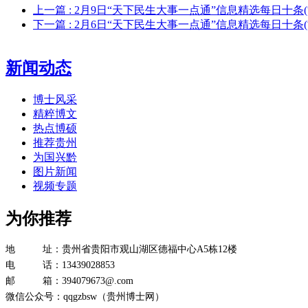
上一篇
: 2月9日“天下民生大事一点通”信息精选每日十条(
下一篇
: 2月6日“天下民生大事一点通”信息精选每日十条(
新闻动态
博士风采
精粹博文
热点博硕
推荐贵州
为国兴黔
图片新闻
视频专题
为你推荐
地 址：贵州省贵阳市观山湖区德福中心A5栋12楼
电 话：13439028853
邮 箱：394079673@.com
微信公众号：qqgzbsw（贵州博士网）