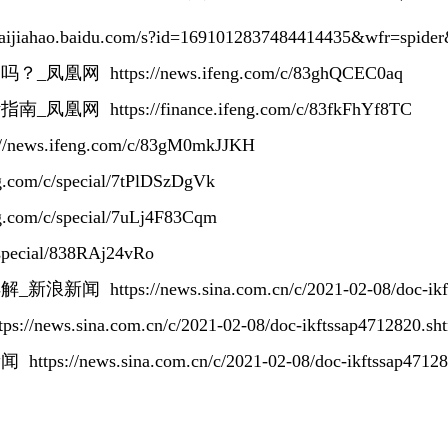
/baijiahao.baidu.com/s?id=1691012837484414435&wfr=spide
零吗？_凤凰网
https://news.ifeng.com/c/83ghQCEC0aq
断指南_凤凰网
https://finance.ifeng.com/c/83fkFhYf8TC
://news.ifeng.com/c/83gM0mkJJKH
ng.com/c/special/7tPlDSzDgVk
ng.com/c/special/7uLj4F83Cqm
/special/838RAj24vRo
详解_新浪新闻
https://news.sina.com.cn/c/2021-02-08/doc-ik
tps://news.sina.com.cn/c/2021-02-08/doc-ikftssap4712820.sh
新闻
https://news.sina.com.cn/c/2021-02-08/doc-ikftssap4712