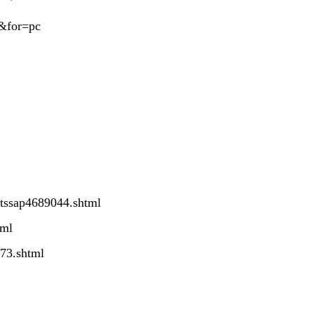
r&for=pc
ftssap4689044.shtml
tml
873.shtml