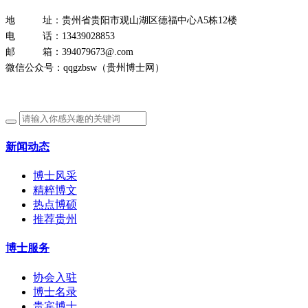
地 址：贵州省贵阳市观山湖区德福中心A5栋12楼
电 话：13439028853
邮 箱：394079673@.com
微信公众号：qqgzbsw（贵州博士网）
新闻动态
博士风采
精粹博文
热点博硕
推荐贵州
博士服务
协会入驻
博士名录
贵宾博士