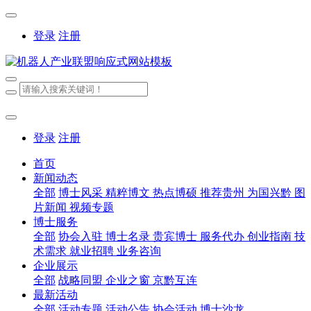
登录
注册
登录
注册
首页
新闻动态
全部
博士风采
精粹博文
热点博硕
推荐贵州
为国兴黔
图
片新闻
视频专题
博士服务
全部
协会入驻
博士名录
贵宾博士
服务代办
创业指南
技
术需求
就业招聘
业务咨询
企业展示
全部
战略同盟
企业之窗
京黔互连
最新活动
全部
活动专题
活动公告
协会活动
博士沙龙