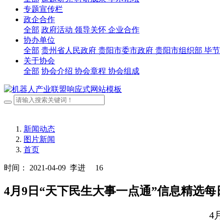
专题宣传栏
政企合作
全部
政府活动
领导关怀
企业合作
协办单位
全部
贵州省人民政府
贵阳市委市政府
贵阳市组织部
毕节
关于协会
全部
协会介绍
协会章程
协会组成
新闻动态
图片新闻
首页
时间： 2021-04-09
李进
16
4月9日“天下民生大事一点通”信息精选每
4