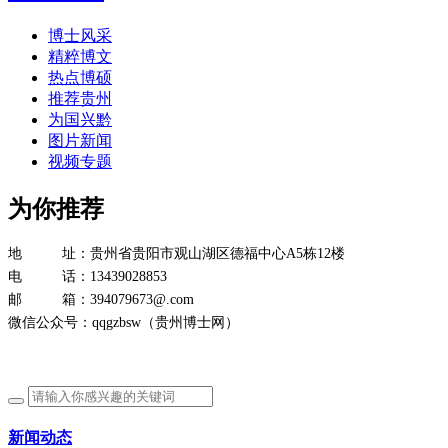
博士风采
精粹博文
热点博硕
推荐贵州
为国兴黔
图片新闻
视频专题
为你推荐
地 址：贵州省贵阳市观山湖区德福中心A5栋12楼
电 话：13439028853
邮 箱：394079673@.com
微信公众号：qqgzbsw（贵州博士网）
新闻动态