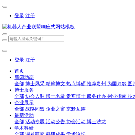
登录
注册
登录
注册
首页
新闻动态
全部
博士风采
精粹博文
热点博硕
推荐贵州
为国兴黔
图
博士服务
全部
协会入驻
博士名录
贵宾博士
服务代办
创业指南
技
企业展示
全部
战略同盟
企业之窗
京黔互连
最新活动
全部
活动专题
活动公告
协会活动
博士沙龙
学术科研
全部
课题研究
科研成果
学术论坛