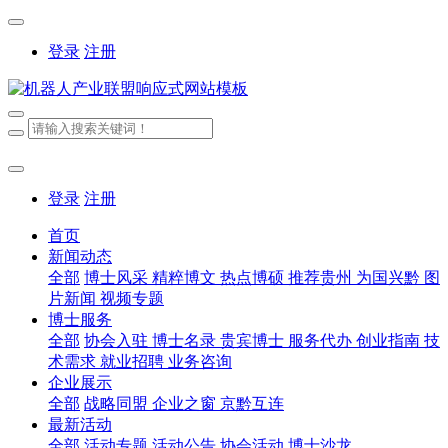
登录
注册
登录
注册
首页
新闻动态
全部
博士风采
精粹博文
热点博硕
推荐贵州
为国兴黔
图
片新闻
视频专题
博士服务
全部
协会入驻
博士名录
贵宾博士
服务代办
创业指南
技
术需求
就业招聘
业务咨询
企业展示
全部
战略同盟
企业之窗
京黔互连
最新活动
全部
活动专题
活动公告
协会活动
博士沙龙