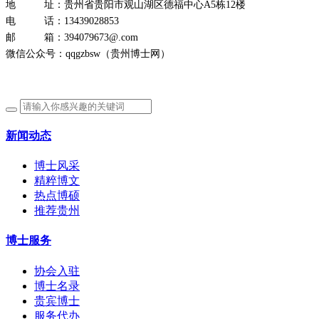
地 址：贵州省贵阳市观山湖区德福中心A5栋12楼
电 话：13439028853
邮 箱：394079673@.com
微信公众号：qqgzbsw（贵州博士网）
新闻动态
博士风采
精粹博文
热点博硕
推荐贵州
博士服务
协会入驻
博士名录
贵宾博士
服务代办