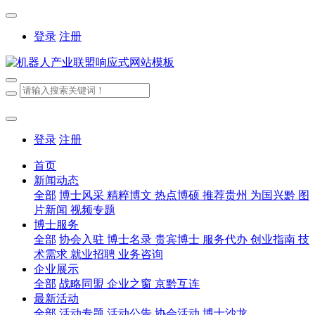
登录
注册
登录
注册
首页
新闻动态
全部
博士风采
精粹博文
热点博硕
推荐贵州
为国兴黔
图
片新闻
视频专题
博士服务
全部
协会入驻
博士名录
贵宾博士
服务代办
创业指南
技
术需求
就业招聘
业务咨询
企业展示
全部
战略同盟
企业之窗
京黔互连
最新活动
全部
活动专题
活动公告
协会活动
博士沙龙