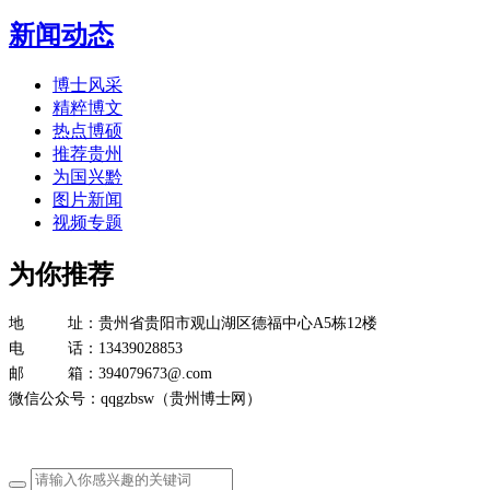
新闻动态
博士风采
精粹博文
热点博硕
推荐贵州
为国兴黔
图片新闻
视频专题
为你推荐
地 址：贵州省贵阳市观山湖区德福中心A5栋12楼
电 话：13439028853
邮 箱：394079673@.com
微信公众号：qqgzbsw（贵州博士网）