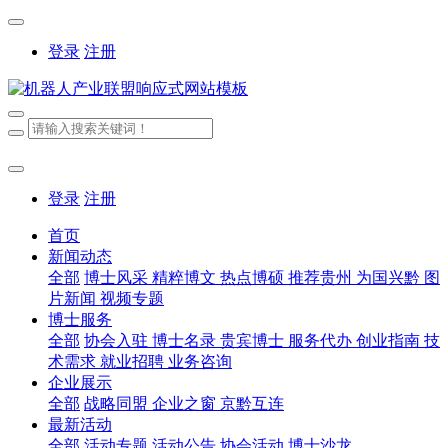
登录
注册
登录
注册
首页
新闻动态
全部
博士风采
精粹博文
热点博硕
推荐贵州
为国兴黔
图
片新闻
视频专题
博士服务
全部
协会入驻
博士名录
贵宾博士
服务代办
创业指南
技
术需求
就业招聘
业务咨询
企业展示
全部
战略同盟
企业之窗
京黔互连
最新活动
全部
活动专题
活动公告
协会活动
博士沙龙