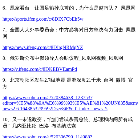
6、凰家看台｜让国足输掉底裤的，为什么是越南队？_凤凰网
https://sports.ifeng.com/c/8DIX7CbEh5w
7、全国人大外事委员会：中方必将对日方坚决有力回击_凤凰
网
https://news.ifeng.com/c/8DIrgNRMqYZ
8、俄罗斯公布中俄领导人会晤议程_凤凰网视频_凤凰网
https://v.ifeng.com/c/8DKEBVEamPd
9、北京朝阳区发生2.7级地震 震源深度21千米_台网_微博_官
方
https://www.sohu.com/a/520384638_123753?
editor=%E5%88%9A%E6%99%93%E5%AE%81%20UN835&scm=110
news2.6.1643853299592Dseg8iF&_f=index_news_5
10、又一未遂政变，“他们尝试杀害总统、总理和内阁所有成
员”_几内亚比绍_巴洛_布基纳法索
https://www.sohu.com/a/520396799_114988?