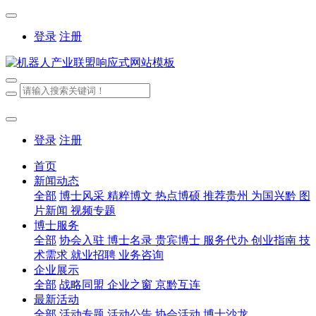
登录
注册
登录
注册
首页
新闻动态
全部
博士风采
精粹博文
热点博硕
推荐贵州
为国兴黔
图
片新闻
视频专题
博士服务
全部
协会入驻
博士名录
贵宾博士
服务代办
创业指南
技
术需求
就业招聘
业务咨询
企业展示
全部
战略同盟
企业之窗
京黔互连
最新活动
全部
活动专题
活动公告
协会活动
博士沙龙