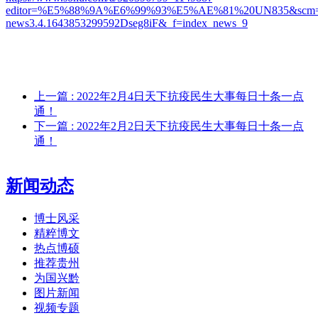
editor=%E5%88%9A%E6%99%93%E5%AE%81%20UN835&scm=110
news3.4.1643853299592Dseg8iF&_f=index_news_9
上一篇
: 2022年2月4日天下抗疫民生大事每日十条一点
通！
下一篇
: 2022年2月2日天下抗疫民生大事每日十条一点
通！
新闻动态
博士风采
精粹博文
热点博硕
推荐贵州
为国兴黔
图片新闻
视频专题