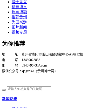
博士风采
精粹博文
热点博硕
推荐贵州
为国兴黔
图片新闻
视频专题
为你推荐
地 址：贵州省贵阳市观山湖区德福中心A5栋12楼
电 话：13439028853
邮 箱：394079673@.com
微信公众号：qqgzbsw（贵州博士网）
新闻动态