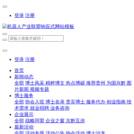
登录
注册
登录
注册
首页
新闻动态
全部
博士风采
精粹博文
热点博硕
推荐贵州
为国兴黔
图
片新闻
视频专题
博士服务
全部
协会入驻
博士名录
贵宾博士
服务代办
创业指南
技
术需求
就业招聘
业务咨询
企业展示
全部
战略同盟
企业之窗
京黔互连
最新活动
全部
活动专题
活动公告
协会活动
博士沙龙