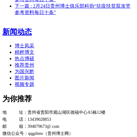
下一篇
: 2月24日贵州博士俱乐部科协“抗疫扶贫双攻坚
参考资料每日十条”
新闻动态
博士风采
精粹博文
热点博硕
推荐贵州
为国兴黔
图片新闻
视频专题
为你推荐
地 址：贵州省贵阳市观山湖区德福中心A5栋12楼
电 话：13439028853
邮 箱：394079673@.com
微信公众号：qqgzbsw（贵州博士网）