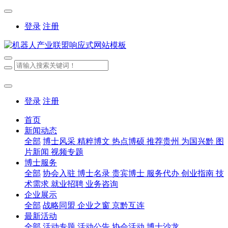
登录
注册
登录
注册
首页
新闻动态
全部
博士风采
精粹博文
热点博硕
推荐贵州
为国兴黔
图
片新闻
视频专题
博士服务
全部
协会入驻
博士名录
贵宾博士
服务代办
创业指南
技
术需求
就业招聘
业务咨询
企业展示
全部
战略同盟
企业之窗
京黔互连
最新活动
全部
活动专题
活动公告
协会活动
博士沙龙