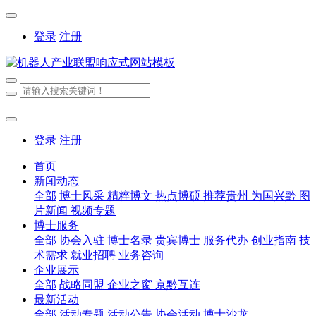
登录
注册
登录
注册
首页
新闻动态
全部
博士风采
精粹博文
热点博硕
推荐贵州
为国兴黔
图
片新闻
视频专题
博士服务
全部
协会入驻
博士名录
贵宾博士
服务代办
创业指南
技
术需求
就业招聘
业务咨询
企业展示
全部
战略同盟
企业之窗
京黔互连
最新活动
全部
活动专题
活动公告
协会活动
博士沙龙