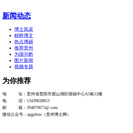
新闻动态
博士风采
精粹博文
热点博硕
推荐贵州
为国兴黔
图片新闻
视频专题
为你推荐
地 址：贵州省贵阳市观山湖区德福中心A5栋12楼
电 话：13439028853
邮 箱：394079673@.com
微信公众号：qqgzbsw（贵州博士网）