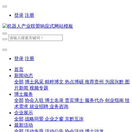
登录
注册
登录
注册
首页
新闻动态
全部
博士风采
精粹博文
热点博硕
推荐贵州
为国兴黔
图
片新闻
视频专题
博士服务
全部
协会入驻
博士名录
贵宾博士
服务代办
创业指南
技
术需求
就业招聘
业务咨询
企业展示
全部
战略同盟
企业之窗
京黔互连
最新活动
全部
活动专题
活动公告
协会活动
博士沙龙