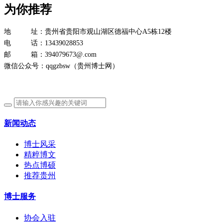
为你推荐
地 址：贵州省贵阳市观山湖区德福中心A5栋12楼
电 话：13439028853
邮 箱：394079673@.com
微信公众号：qqgzbsw（贵州博士网）
新闻动态
博士风采
精粹博文
热点博硕
推荐贵州
博士服务
协会入驻