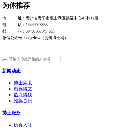
为你推荐
地 址：贵州省贵阳市观山湖区德福中心A5栋12楼
电 话：13439028853
邮 箱：394079673@.com
微信公众号：qqgzbsw（贵州博士网）
新闻动态
博士风采
精粹博文
热点博硕
推荐贵州
博士服务
协会入驻