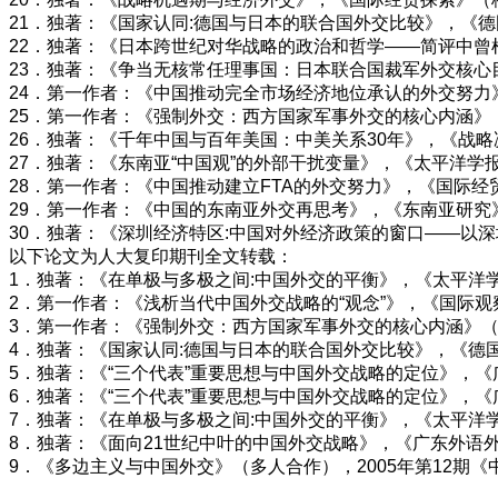
21．独著：《国家认同:德国与日本的联合国外交比较》，《德
22．独著：《日本跨世纪对华战略的政治和哲学——简评中曾
23．独著：《争当无核常任理事国：日本联合国裁军外交核心目标》
24．第一作者：《中国推动完全市场经济地位承认的外交努力》
25．第一作者：《强制外交：西方国家军事外交的核心内涵》（
26．独著：《千年中国与百年美国：中美关系30年》，《战略决
27．独著：《东南亚“中国观”的外部干扰变量》，《太平洋学报
28．第一作者：《中国推动建立FTA的外交努力》，《国际经贸
29．第一作者：《中国的东南亚外交再思考》，《东南亚研究》
30．独著：《深圳经济特区:中国对外经济政策的窗口——以深
以下论文为人大复印期刊全文转载：
1．独著：《在单极与多极之间:中国外交的平衡》，《太平洋学
2．第一作者：《浅析当代中国外交战略的“观念”》，《国际观
3．第一作者：《强制外交：西方国家军事外交的核心内涵》（核
4．独著：《国家认同:德国与日本的联合国外交比较》，《德国
5．独著：《“三个代表”重要思想与中国外交战略的定位》，《广
6．独著：《“三个代表”重要思想与中国外交战略的定位》，《广
7．独著：《在单极与多极之间:中国外交的平衡》，《太平洋学
8．独著：《面向21世纪中叶的中国外交战略》，《广东外语外
9．《多边主义与中国外交》（多人合作），2005年第12期《