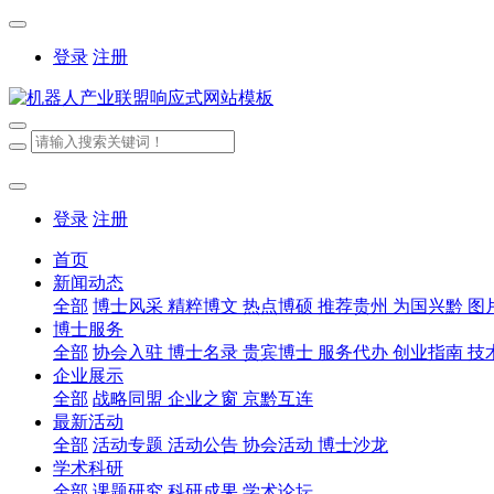
登录
注册
登录
注册
首页
新闻动态
全部
博士风采
精粹博文
热点博硕
推荐贵州
为国兴黔
图
博士服务
全部
协会入驻
博士名录
贵宾博士
服务代办
创业指南
技
企业展示
全部
战略同盟
企业之窗
京黔互连
最新活动
全部
活动专题
活动公告
协会活动
博士沙龙
学术科研
全部
课题研究
科研成果
学术论坛