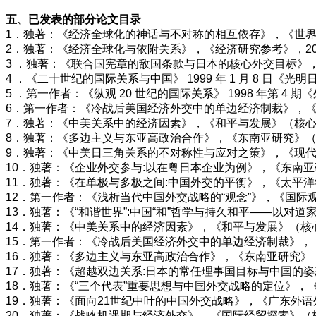
五、已发表的部分论文目录
1．独著：《经济全球化的神话与不对称的相互依存》，《世界经
2．独著：《经济全球化与依附关系》，《经济研究参考》，20
3 ．独著：《联合国宪章的敌国条款与日本的核心外交目标》， 19
4 ．《二十世纪的国际关系与中国》 1999 年 1 月 8 日《光
5 ．第一作者：《纵观 20 世纪的国际关系》 1998 年第 4 
6．第一作者：《冷战后美国经济外交中的单边经济制裁》，《国
7．独著：《中美关系中的经济因素》，《和平与发展》（核心期
8．独著：《多边主义与东亚高政治合作》，《东南亚研究》（核心
9．独著：《中美日三角关系的不对称性与应对之策》，《现代国
10．独著：《企业外交参与:以在粤日本企业为例》，《东南亚
11．独著：《在单极与多极之间:中国外交的平衡》，《太平洋
12．第一作者：《浅析当代中国外交战略的“观念”》，《国际观
13．独著：《“和谐世界”:中国“和”哲学与持久和平——以对道
14．独著：《中美关系中的经济因素》，《和平与发展》（核心期
15．第一作者：《冷战后美国经济外交中的单边经济制裁》，《
16．独著：《多边主义与东亚高政治合作》，《东南亚研究》（核
17．独著：《超越双边关系:日本的常任理事国目标与中国的姿态
18．独著：《“三个代表”重要思想与中国外交战略的定位》，
19．独著：《面向21世纪中叶的中国外交战略》，《广东外语
20．独著：《战略机遇期与经济外交》，《国际经贸探索》（核心