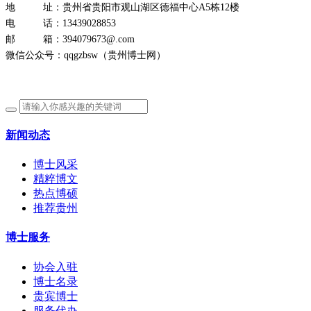
地 址：贵州省贵阳市观山湖区德福中心A5栋12楼
电 话：13439028853
邮 箱：394079673@.com
微信公众号：qqgzbsw（贵州博士网）
新闻动态
博士风采
精粹博文
热点博硕
推荐贵州
博士服务
协会入驻
博士名录
贵宾博士
服务代办