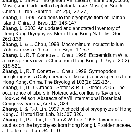
Zhang,
L
. 1994b. The genera Pinnatella (Thamnobryaceae,
Musci) and Caduciella (Leptodontaceae, Musci) in South
China. J. Trop. Subtrop. Bot. 2(3): 22-27。
Zhang, L.
1996. Additions to the bryophyte flora of Hainan
Island, China. J. Bryol. 19: 143-147.
Zhang, L
. 2003. An updated and annotated inventory of
Hong Kong Bryophytes. Mem. Hong Kong Nat. Hist. Soc.
26:1-133.
Zhang, L
. & L. Chau, 1999. Macromitrium incrustatifolium
Robins. new to China. Trop. Bryol. 17:5-7.
Zhang, L
., R. T. Corlett & L. Chau. 1998. Eccremidium Wils.,
a moss genus new to China from Hong Kong. J. Bryol. 20(2):
518-521.
Zhang, L
., R. T. Corlett & L. Chau. 1999. Syrrhopodon
hongkongensis (Calymperaceae, Musci), a new species from
Hong Kong, China. The Bryologist 102(1): 122-124.
Zhang, L
., B. J. Crandall-Stotler & R. E. Stotler. 2005. The
occurrence of tubers in Noteroclada confluens Taylor ex
Hook. & Wilson. Abstracts of XVII International Botanical
Congress, Vienna, Austria, 329.
Zhang, L
. & P.-J. Lin. 1997. A checklist of bryophytes of Hong
Kong. J. Hattori Bot. Lab. 81: 307-326.
Zhang, L.
, P.-J. Lin, L. Chau & W. Lee. 1998. Taxonomical
studies on the bryophytes from Hong Kong I. Fissidentaceae.
J. Hattori Bot. Lab. 84: 1-10.