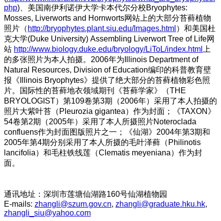
php
)、美国南伊利诺伊大学卡本代尔分校Bryophytes:
Mosses, Liverworts and Hornworts网站上的大部分苔藓植物
照片（
http://bryophytes.plant.siu.edu/Images.html
）和美国杜
克大学(Duke University) Assembling Liverwort Tree of Life网
站
http://www.biology.duke.edu/bryology/LiToL/index.html
上
的多张照片为本人拍摄。2006年为Illinois Department of
Natural Resources, Division of Education编印的科普教育壁
报《Illinois Bryophytes》提供了绝大部分的苔藓植物彩色照
片。国际性的苔藓地衣领域期刊《苔藓学家》（THE
BRYOLOGIST）第109卷第3期（2006年）采用了本人拍摄的
照片大紫叶苔（Pleurozia gigantea）作为封面；《TAXON》
54卷第2期（2005年）采用了本人所摄照片Noteroclada
confluens作为封面图版照片之一；《仙湖》2004年第3期和
2005年第4期分别采用了本人所摄的毛叶泽藓（Philinotis
lancifolia）和毛柱铁线莲（Clematis meyeniana）作为封
面。
通讯地址：深圳市莲塘仙湖路160号仙湖植物园
E-mails:
zhangli@szum.gov.cn
,
zhangli@graduate.hku.hk
,
zhangli_siu@yahoo.com