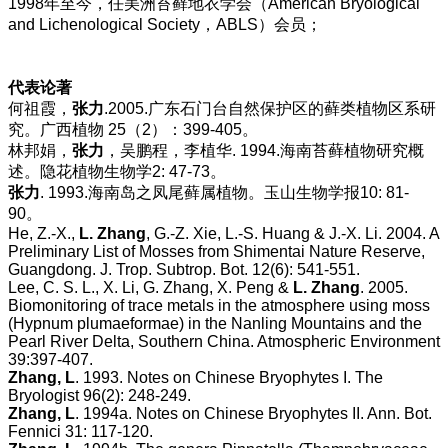
1998年至今，任美洲苔藓地衣学会（American Bryological
and Lichenological Society，ABLS）会员；
代表论著
何祖霞，
张力
.2005.广东石门台自然保护区的藓类植物区系研
究。广西植物 25（2）：399-405。
林邦娟，
张力
，吴鹏程，李植华. 1994.海南苔藓植物研究概
述。隐花植物生物学2: 47-73。
张力
. 1993.海南岛之凤尾藓属植物。玉山生物学报10: 81-
90。
He, Z.-X.,
L. Zhang
, G.-Z. Xie, L.-S. Huang & J.-X. Li. 2004. A
Preliminary List of Mosses from Shimentai Nature Reserve,
Guangdong. J. Trop. Subtrop. Bot. 12(6): 541-551.
Lee, C. S. L., X. Li, G. Zhang, X. Peng &
L. Zhang
. 2005.
Biomonitoring of trace metals in the atmosphere using moss
(Hypnum plumaeformae) in the Nanling Mountains and the
Pearl River Delta, Southern China. Atmospheric Environment
39:397-407.
Zhang, L
. 1993. Notes on Chinese Bryophytes I. The
Bryologist 96(2): 248-249.
Zhang, L
. 1994a. Notes on Chinese Bryophytes II. Ann. Bot.
Fennici 31: 117-120.