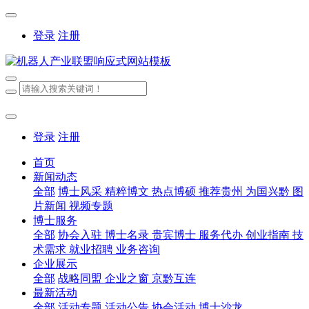
登录
注册
登录
注册
首页
新闻动态
全部
博士风采
精粹博文
热点博硕
推荐贵州
为国兴黔
图
片新闻
视频专题
博士服务
全部
协会入驻
博士名录
贵宾博士
服务代办
创业指南
技
术需求
就业招聘
业务咨询
企业展示
全部
战略同盟
企业之窗
京黔互连
最新活动
全部
活动专题
活动公告
协会活动
博士沙龙