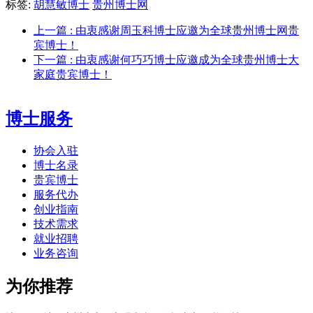
标签:
胡慧敏博士
贵州博士网
上一篇
: 由衷感谢周玉科博士应邀为全球贵州博士网贵
宾博士！
下一篇
: 由衷感谢何巧巧博士应邀成为全球贵州博士大
家庭贵宾博士！
博士服务
协会入驻
博士名录
贵宾博士
服务代办
创业指南
技术需求
就业招聘
业务咨询
为你推荐