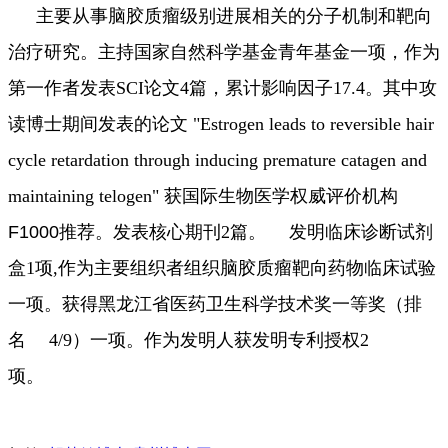
主要从事脑胶质瘤级别进展相关的分子机制和靶向
治疗研究。主持国家自然科学基金青年基金一项，作为
第一作者发表
SCI
论文
4
篇，
累计影响因子
17.4。
其中攻
读博士期间发表的论文 "
Estrogen leads to reversible hair
cycle retardation through inducing premature catagen and
maintaining telogen"
获
国际生物医学权威评价机构
F1000
推荐。
发表核心期刊
2
篇。
发明临床诊断试剂
盒
1
项,
作为主要组织者组织脑胶质瘤靶向药物临床试验
一项。
获得黑龙江省医药卫生科学技术奖一等奖（排
名
4/9
）
一项。
作为发明人获发明专利授权
2
项。