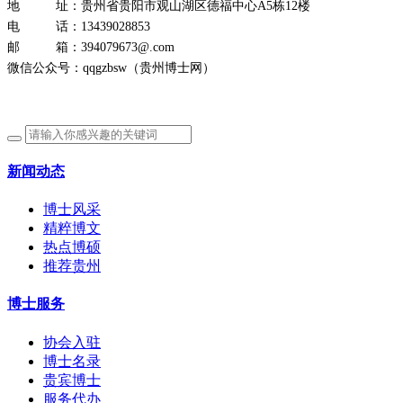
地 址：贵州省贵阳市观山湖区德福中心A5栋12楼
电 话：13439028853
邮 箱：394079673@.com
微信公众号：qqgzbsw（贵州博士网）
新闻动态
博士风采
精粹博文
热点博硕
推荐贵州
博士服务
协会入驻
博士名录
贵宾博士
服务代办