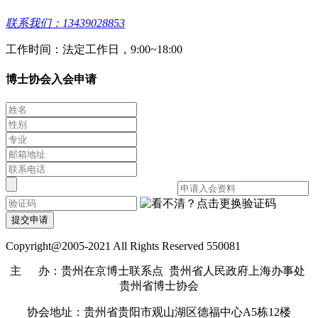
联系我们：13439028853
工作时间：法定工作日，9:00~18:00
博士协会入会申请
提交申请
Copyright@2005-2021 All Rights Reserved 550081
主 办：贵州在京博士联系点 贵州省人民政府上海办事处
贵州省博士协会
协会地址：贵州省贵阳市观山湖区德福中心A5栋12楼