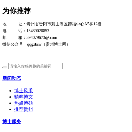
为你推荐
地 址：贵州省贵阳市观山湖区德福中心A5栋12楼
电 话：13439028853
邮 箱：394079673@.com
微信公众号：qqgzbsw（贵州博士网）
新闻动态
博士风采
精粹博文
热点博硕
推荐贵州
博士服务