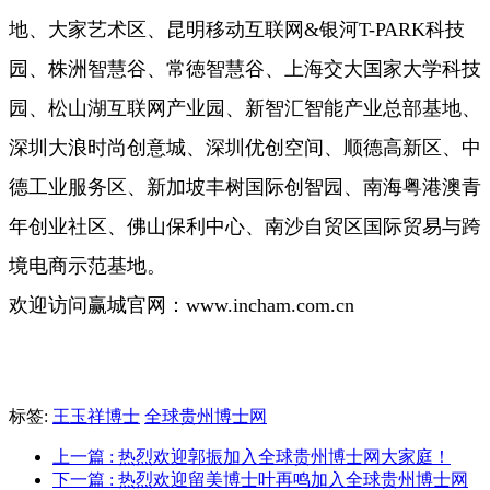
地、大家艺术区、昆明移动互联网&银河T-PARK科技
园、株洲智慧谷、常徳智慧谷、上海交大国家大学科技
园、松山湖互联网产业园、新智汇智能产业总部基地、
深圳大浪时尚创意城、深圳优创空间、顺德高新区、中
德工业服务区、新加坡丰树国际创智园、南海粤港澳青
年创业社区、佛山保利中心、南沙自贸区国际贸易与跨
境电商示范基地。
欢迎访问赢城官网：www.incham.com.cn
标签:
王玉祥博士
全球贵州博士网
上一篇
: 热烈欢迎郭振加入全球贵州博士网大家庭！
下一篇
: 热烈欢迎留美博士叶再鸣加入全球贵州博士网