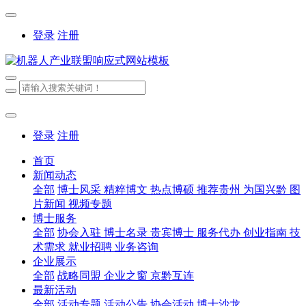
登录
注册
登录
注册
首页
新闻动态
全部
博士风采
精粹博文
热点博硕
推荐贵州
为国兴黔
图
片新闻
视频专题
博士服务
全部
协会入驻
博士名录
贵宾博士
服务代办
创业指南
技
术需求
就业招聘
业务咨询
企业展示
全部
战略同盟
企业之窗
京黔互连
最新活动
全部
活动专题
活动公告
协会活动
博士沙龙