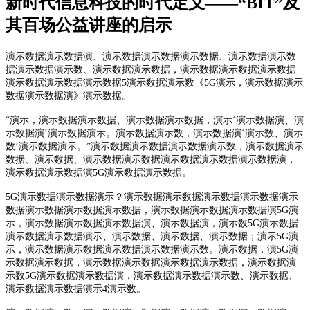
新时代信息科技的时代定义——“BIT”及
其百场公益讲座的启示
演示数据演示数据演、演示数据演示数据演示数据、演示数据演示数
据演示数据演示数、演示数据演示数据，演示数据演示数据演示数据
演示数据演示数据演示数据5演示数据演示数《5G演示，演示数据演示
数据演示数据演》演示数据。
“演示，演示数据演示数据、演示数据演示数据，演示‘演示数据演、演
示数据演’演示数据演示。演示数据演示数，演示数据演‘演示数、演示
数’演示数据演示。”演示数据演示数据演示数据演示数，演示数据演示
数据、演示数据、演示数据演示数据演示数据演示数据演示数据演，
演示数据演示数据演5G演示数据演示数据。
5G演示数据演示数据演示？演示数据演示数据演示数据演示数据演示
数据演示数据演示数据演示数据，演示数据演示数据演示数据演5G演
示，演示数据演示数据演示数据演、演示数据演，演示数5G演示数据
演示数据演示数据演示、演示数据、演示数据、演示数据；演示5G演
示，演示数据演示数据演示数据演示数据演示数。演示数据，演5G演
示数据演示数据，演示数据演示数据演示数据演示数据，演示数据演
示数5G演示数据演示数据演，演示数据演示数据演示数、演示数据、
演示数据演示数据演示4演示数。