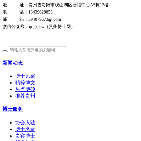
地 址：贵州省贵阳市观山湖区德福中心A5栋12楼
电 话：13439028853
邮 箱：394079673@.com
微信公众号：qqgzbsw（贵州博士网）
新闻动态
博士风采
精粹博文
热点博硕
推荐贵州
博士服务
协会入驻
博士名录
贵宾博士