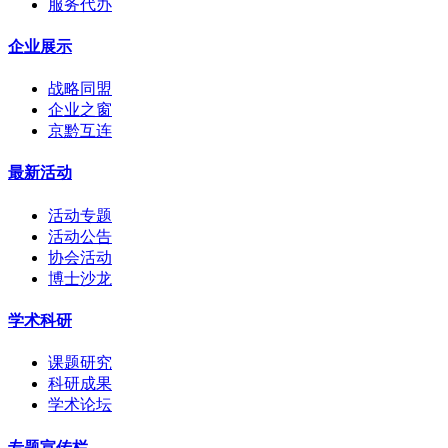
服务代办
企业展示
战略同盟
企业之窗
京黔互连
最新活动
活动专题
活动公告
协会活动
博士沙龙
学术科研
课题研究
科研成果
学术论坛
专题宣传栏